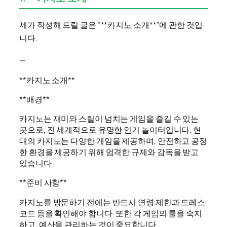
제가 작성해 드릴 글은 “**카지노 소개**”에 관한 것입
니다.
—
**카지노 소개**
**배경**
카지노는 재미와 스릴이 넘치는 게임을 즐길 수 있는
곳으로, 전 세계적으로 유명한 인기 놀이터입니다. 현
대의 카지노는 다양한 게임을 제공하며, 안전하고 공정
한 환경을 제공하기 위해 엄격한 규제와 감독을 받고
있습니다.
**준비 사항**
카지노를 방문하기 전에는 반드시 연령 제한과 드레스
코드 등을 확인해야 합니다. 또한 각 게임의 룰을 숙지
하고, 예산을 관리하는 것이 중요합니다.