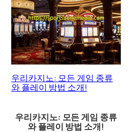
우리카지노: 모든 게임 종류
와 플레이 방법 소개!
우리카지노: 모든 게임 종류
와 플레이 방법 소개!