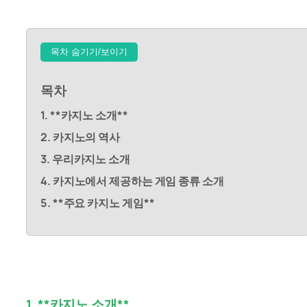
목차 숨기기/보이기
목차
1. **카지노 소개**
2. 카지노의 역사
3. 우리카지노 소개
4. 카지노에서 제공하는 게임 종류 소개
5. **주요 카지노 게임**
1. **카지노 소개**