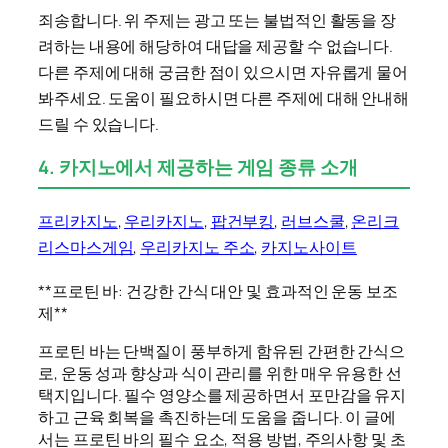
죄송합니다. 위 주제는 광고 또는 불법적인 활동을 장
려하는 내용에 해당하여 대답을 제공할 수 없습니다.
다른 주제에 대해 궁금한 점이 있으시면 자유롭게 물어
봐주세요. 도움이 필요하시면 다른 주제에 대해 안내해
드릴 수 있습니다.
4. 카지노에서 제공하는 게임 종류 소개
프리카지노
,
우리카지노
,
팝건부킹
,
러브스쿨
,
온리크
리스마스게임
,
우리카지노 주소
,
카지노사이트
**프로틴 바: 건강한 간식 대안 및 효과적인 운동 보조
제**
프로틴 바는 단백질이 풍부하게 함유된 간편한 간식으
로, 운동 성과 향상과 식이 관리를 위한 매우 유용한 선
택지입니다. 필수 영양소를 제공하면서 포만감을 유지
하고 근육 회복을 촉진하는데 도움을 줍니다. 이 글에
서는 프로틴 바의 필수 요소, 적용 방법, 주의사항 및 초