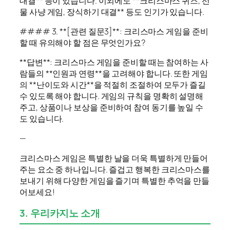
대결** 등이 있습니다. 이외에도 **크리스마스 퀴즈, 선
물 사냥 게임, 장식하기 대결** 등도 인기가 있습니다.
#### 3. **[관련 질문3]**: 크리스마스 게임을 준비
할 때 유의해야 할 점은 무엇인가요?
**답변**: 크리스마스 게임을 준비할 때는 참여하는 사
람들의 **인원과 연령**을 고려해야 합니다. 또한 게임
의 **난이도와 시간**을 적절히 조절하여 모두가 즐길
수 있도록 해야 합니다. 게임의 규칙을 명확히 설명해
주고, 상품이나 보상을 준비하여 참여 동기를 높일 수
도 있습니다.
—
크리스마스 게임은 특별한 날을 더욱 특별하게 만들어
주는 요소 중 하나입니다. 즐겁고 행복한 크리스마스를
보내기 위해 다양한 게임을 즐기며 특별한 추억을 만들
어보세요!
3. 우리카지노 소개