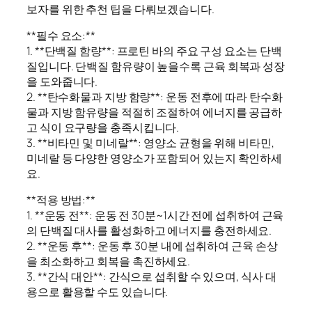
보자를 위한 추천 팁을 다뤄보겠습니다.
**필수 요소:**
1. **단백질 함량**: 프로틴 바의 주요 구성 요소는 단백
질입니다. 단백질 함유량이 높을수록 근육 회복과 성장
을 도와줍니다.
2. **탄수화물과 지방 함량**: 운동 전후에 따라 탄수화
물과 지방 함유량을 적절히 조절하여 에너지를 공급하
고 식이 요구량을 충족시킵니다.
3. **비타민 및 미네랄**: 영양소 균형을 위해 비타민,
미네랄 등 다양한 영양소가 포함되어 있는지 확인하세
요.
**적용 방법:**
1. **운동 전**: 운동 전 30분~1시간 전에 섭취하여 근육
의 단백질 대사를 활성화하고 에너지를 충전하세요.
2. **운동 후**: 운동 후 30분 내에 섭취하여 근육 손상
을 최소화하고 회복을 촉진하세요.
3. **간식 대안**: 간식으로 섭취할 수 있으며, 식사 대
용으로 활용할 수도 있습니다.