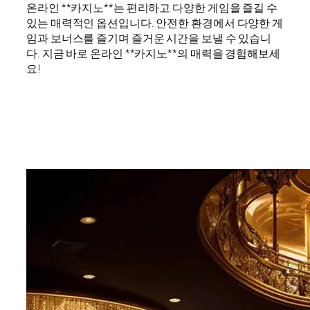
온라인 **카지노**는 편리하고 다양한 게임을 즐길 수
있는 매력적인 옵션입니다. 안전한 환경에서 다양한 게
임과 보너스를 즐기며 즐거운 시간을 보낼 수 있습니
다. 지금 바로 온라인 **카지노**의 매력을 경험해보세
요!