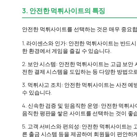
3. 안전한 먹튀사이트의 특징
안전한 먹튀사이트를 선택하는 것은 매우 중요합
1. 라이센스와 인가: 안전한 먹튀사이트는 반드
한 환경에서 게임을 즐길 수 있습니다.
2. 보안 시스템: 안전한 먹튀사이트는 고급 보안
전한 결제 시스템을 도입하는 등 다양한 방법으
3. 먹튀사고 조치: 안전한 먹튀사이트는 사전 
수 있습니다.
4. 신속한 검증 및 믿음직한 운영: 안전한 먹튀
음직한 평판을 쌓은 사이트를 선택하는 것이 좋
5. 고객 서비스와 편의성: 안전한 먹튀사이트는 
른 출금 시스템 등을 제공하여 회원들이 편안하게