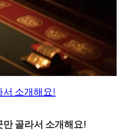
라서 소개해요!
곳만 골라서 소개해요!