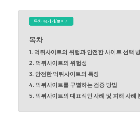
목차 숨기기/보이기
목차
1. 먹튀사이트의 위험과 안전한 사이트 선택 
2. 먹튀사이트의 위험성
3. 안전한 먹튀사이트의 특징
4. 먹튀사이트를 구별하는 검증 방법
5. 먹튀사이트의 대표적인 사례 및 피해 사례