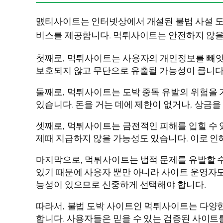
먨티사이트는 인터넷상에서 개설된 불법 사설 도
비스를 제공합니다. 먹튀사이트는 안전하지 않을 
첫째로, 먹튀사이트는 사용자의 개인정보를 빼앗
보호되지 않고 무단으로 유출될 가능성이 큽니다.
둘째로, 먹튀사이트는 도박 중독 유발의 위험을 
있습니다. 돈을 거는 데에 제한이 없거나, 상금
셋째로, 먹튀사이트는 금전적인 피해를 입힐 수 
제때 지급하지 않을 가능성도 있습니다. 이로 인
마지막으로, 먹튀사이트는 법적 문제를 유발할 수
있기 때문에 사용자 뿐만 아니라 사이트 운영자
능성이 있으므로 신중하게 선택해야 합니다.
따라서, 불법 도박 사이트인 먹튀사이트는 다양
합니다. 사용자들은 믿을 수 있는 검증된 사이트