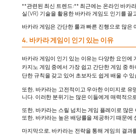
**관련된 최신 트렌드:** 최근에는 온라인 바카
실(VR) 기술을 활용한 바카라 게임도 인기를 끌
바카라 게임은 간단한 룰과 빠른 진행으로 많은 
4. 바카라 게임이 인기 있는 이유
바카라 게임이 인기 있는 이유는 다양한 요인에
카지노 게임 중에서 가장 쉽고 간단한 게임 중 
단한 규칙을 갖고 있어 초보자도 쉽게 배울 수 있
또한, 바카라는 고전적이고 우아한 이미지로 유
니다. 이러한 분위기는 많은 이들에게 매력적으로
또한, 바카라는 스릴 넘치는 게임 플레이로 많은
또한, 바카라는 높은 배당률을 제공하기 때문에 성
마지막으로, 바카라는 전략을 통해 게임의 결과를