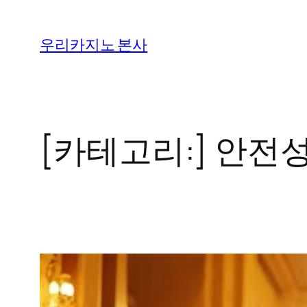
콘
텐
우리카지노 본사
츠
로
바
로
[카테고리:]
안전
가
기