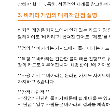
상해야 합니다. 특히, 성공적인 사례를 참고하여
3. 바카라 게임의 매력적인 점 설명
바카라 게임은 카지노에서 인기 있는 카드 게임 
탈리아어로 “바카라”가 합쳐진 단어로, “제로”를 의
**정의:** 바카라는 카지노에서 플레이되는 카
**특징:** 바카라는 간단한 룰과 빠른 진행으로 
장의 카드로 이루어집니다. 최종 합이 9에 가까
**사용 예시:** 바카라는 온라인 카지노 사이
차지하고 있습니다.
**장점과 단점:**
– *장점:* 간단한 룰이기 때문에 쉽게 배울 수 있
– *단점:* 일부 사람들은 바카라의 결과를 예측