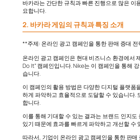
바카라는 간단한 규칙과 빠른 진행으로 많은 이용
요합니다.
2. 바카라 게임의 규칙과 특징 소개
**주제: 온라인 광고 캠페인을 통한 판매 증대 전
온라인 광고 캠페인은 현대 비즈니스 환경에서 제품
Do It” 캠페인입니다. Nike는 이 캠페인을
습니다.
이 캠페인의 활용 방법은 다양한 디지털 플랫폼을
하게 파악하고 효율적으로 도달할 수 있습니다.
합니다.
이를 통해 기대할 수 있는 결과는 브랜드 인지도 
있기 때문에 효과를 빠르게 파악하고 개선할 수 
따라서, 기업이 온라인 광고 캠페인을 통한 판매