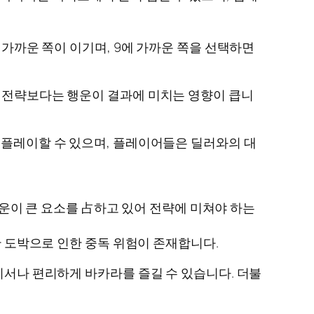
 가까운 쪽이 이기며, 9에 가까운 쪽을 선택하면
, 전략보다는 행운이 결과에 미치는 영향이 큽니
로 플레이할 수 있으며, 플레이어들은 딜러와의 대
, 운이 큰 요소를 占하고 있어 전략에 미쳐야 하는
도한 도박으로 인한 중독 위험이 존재합니다.
어디서나 편리하게 바카라를 즐길 수 있습니다. 더불