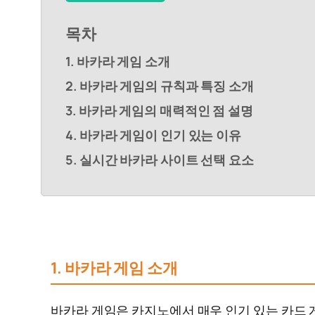
목차
1. 바카라 게임 소개
2. 바카라 게임의 규칙과 특징 소개
3. 바카라 게임의 매력적인 점 설명
4. 바카라 게임이 인기 있는 이유
5. 실시간 바카라 사이트 선택 요소
1. 바카라 게임 소개
바카라 게임은 카지노에서 매우 인기 있는 카드 게