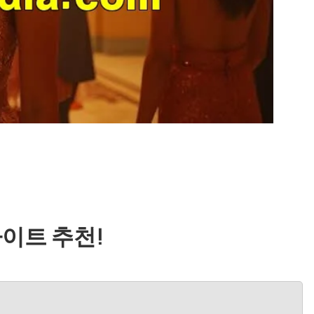
사이트 추천!