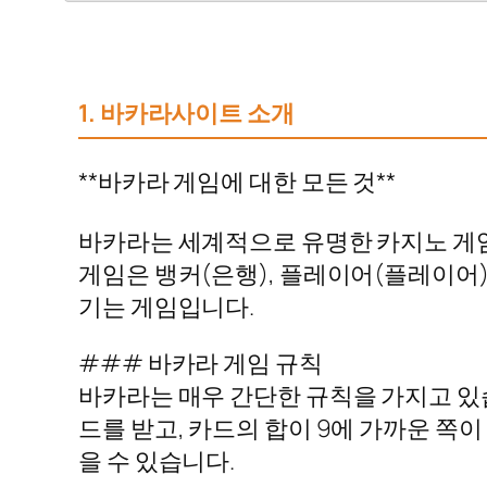
1. 바카라사이트 소개
**바카라 게임에 대한 모든 것**
바카라는 세계적으로 유명한 카지노 게임
게임은 뱅커(은행), 플레이어(플레이어)
기는 게임입니다.
### 바카라 게임 규칙
바카라는 매우 간단한 규칙을 가지고 있습
드를 받고, 카드의 합이 9에 가까운 쪽이
을 수 있습니다.