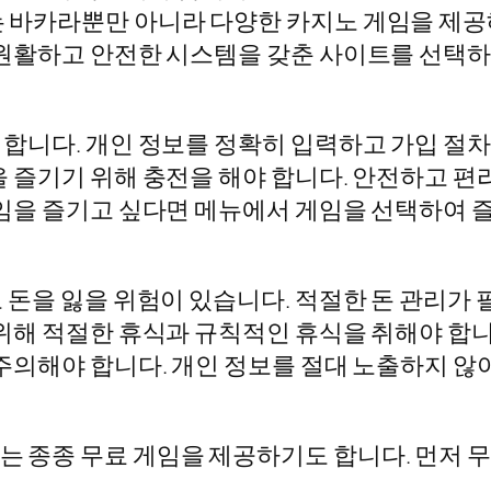
이트는 바카라뿐만 아니라 다양한 카지노 게임을 제공
출이 원활하고 안전한 시스템을 갖춘 사이트를 선택
해야 합니다. 개인 정보를 정확히 입력하고 가입 절
게임을 즐기기 위해 충전을 해야 합니다. 안전하고 
른 게임을 즐기고 싶다면 메뉴에서 게임을 선택하여 
므로 돈을 잃을 위험이 있습니다. 적절한 돈 관리가
하기 위해 적절한 휴식과 규칙적인 휴식을 취해야 합니
트에 주의해야 합니다. 개인 정보를 절대 노출하지 않
에서는 종종 무료 게임을 제공하기도 합니다. 먼저