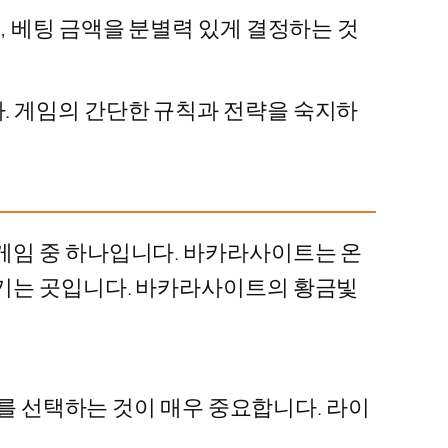
, 베팅 금액을 분별력 있게 결정하는 것
. 게임의 간단한 규칙과 전략을 숙지하
게임 중 하나입니다. 바카라사이트는 온
즐기는 곳입니다. 바카라사이트의 황금빛
트를 선택하는 것이 매우 중요합니다. 라이