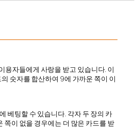
 이용자들에게 사랑을 받고 있습니다. 이
드의 숫자를 합산하여 9에 가까운 쪽이 이
 베팅할 수 있습니다. 각자 두 장의 카
운 쪽이 없을 경우에는 더 많은 카드를 받